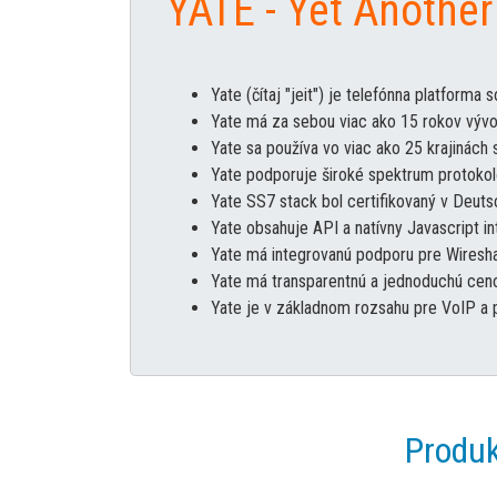
YATE - Yet Anothe
Yate (čítaj "jeit") je telefónna platform
Yate má za sebou viac ako 15 rokov vývo
Yate sa používa vo viac ako 25 krajinác
Yate podporuje široké spektrum protokolo
Yate SS7 stack bol certifikovaný v Deut
Yate obsahuje API a natívny Javascript in
Yate má integrovanú podporu pre Wireshar
Yate má transparentnú a jednoduchú cenov
Yate je v základnom rozsahu pre VoIP a
Produk