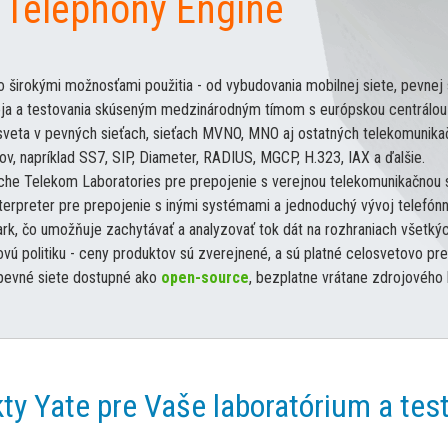
r Telephony Engine
a so širokými možnosťami použitia - od vybudovania mobilnej siete, pevn
ja a testovania skúseným medzinárodným tímom s európskou centrálou v
h sveta v pevných sieťach, sieťach MVNO, MNO aj ostatných telekomunika
v, napríklad SS7, SIP, Diameter, RADIUS, MGCP, H.323, IAX a ďalšie.
sche Telekom Laboratories pre prepojenie s verejnou telekomunikačnou s
terpreter pre prepojenie s inými systémami a jednoduchý vývoj telefónny
k, čo umožňuje zachytávať a analyzovať tok dát na rozhraniach všetkých
ú politiku - ceny produktov sú zverejnené, a sú platné celosvetovo pr
 pevné siete dostupné ako
open-source
, bezplatne vrátane zdrojového
ty Yate pre Vaše laboratórium a tes