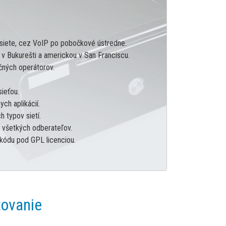
ej siete, cez VoIP po pobočkové ústredne.
 Bukurešti a americkou v San Franciscu.
čných operátorov.
ieťou.
ch aplikácií.
 typov sietí.
e všetkých odberateľov.
 kódu pod GPL licenciou.
tovanie